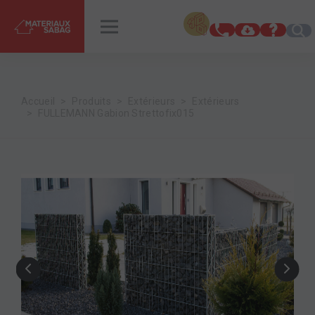
INSPIRATIONS
RENDEZ-VOUS
Accueil
Produits
Extérieurs
Extérieurs
FULLEMANN Gabion Strettofix015