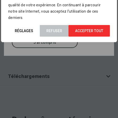
L’assortiment proposé dans notre catalogue en
qualité de votre expérience. En continuant à parcourir
ligne ne représente pour le moment qu’
un petit
Type de produit
notre site Internet, vous acceptez l’utilisation de ces
aperçu de ce que vous pourrez trouver dans
Gabion
derniers.
nos points de vente
, où sont exposés des
milliers d’autres références.
RÉGLAGES
REFUSER
ACCEPTER TOUT
Matériau
J'ai compris
Autres
Téléchargements