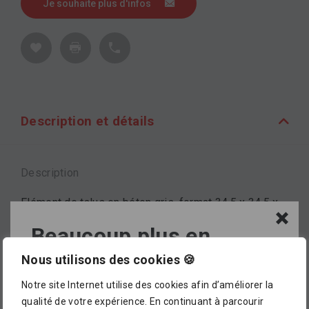
Je souhaite plus d'infos
Description et détails
Description
Elément de talus en béton gris, format 34.5 x 34.5 x
12.5 cm.
Beaucoup plus en
magasin !
Nous utilisons des cookies 🍪
Marque
Notre site Internet utilise des cookies afin d’améliorer la
L’assortiment proposé dans notre catalogue en
CREABETON
qualité de votre expérience. En continuant à parcourir
ligne ne représente pour le moment qu’
un petit