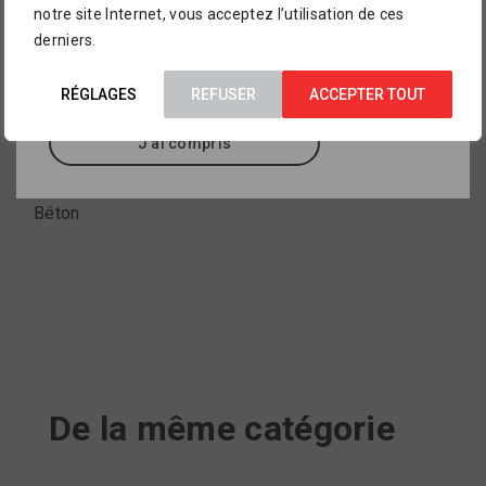
notre site Internet, vous acceptez l’utilisation de ces
aperçu de ce que vous pourrez trouver dans
derniers.
nos points de vente
, où sont exposés des
Type de produit
milliers d’autres références.
Elément de soutènement
RÉGLAGES
REFUSER
ACCEPTER TOUT
J'ai compris
Matériau
Béton
De la même catégorie