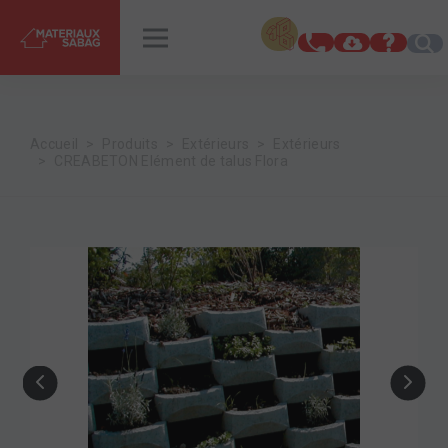
INSPIRATIONS
RENDEZ-VOUS
Accueil
Produits
Extérieurs
Extérieurs
CREABETON Elément de talus Flora