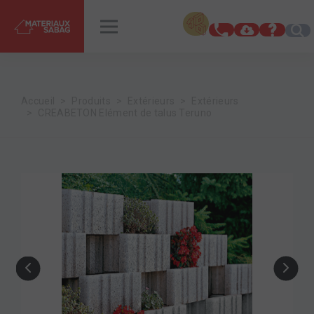
INSPIRATIONS
RENDEZ-VOUS
Accueil
Produits
Extérieurs
Extérieurs
CREABETON Elément de talus Teruno