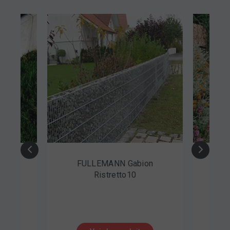
te de
FULLEMANN Gabion
CRE
Ristretto10