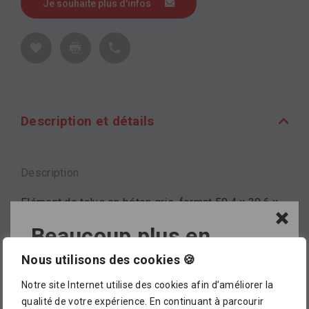
Je souhaite plus d'infos
Description et détails
Description
Elément de talus en béton gris, format 50.4 x 39.6 x
22.5 cm.
Beaucoup plus en
magasin !
Nous utilisons des cookies 🍪
Marque
Notre site Internet utilise des cookies afin d’améliorer la
L’assortiment proposé dans notre catalogue en
CREABETON
qualité de votre expérience. En continuant à parcourir
ligne ne représente pour le moment qu’
un petit