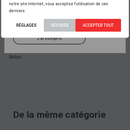
notre site Internet, vous acceptez l’utilisation de ces
aperçu de ce que vous pourrez trouver dans
derniers.
nos points de vente
, où sont exposés des
Type de produit
milliers d’autres références.
Elément de soutènement
RÉGLAGES
REFUSER
ACCEPTER TOUT
J'ai compris
Matériau
Béton
De la même catégorie