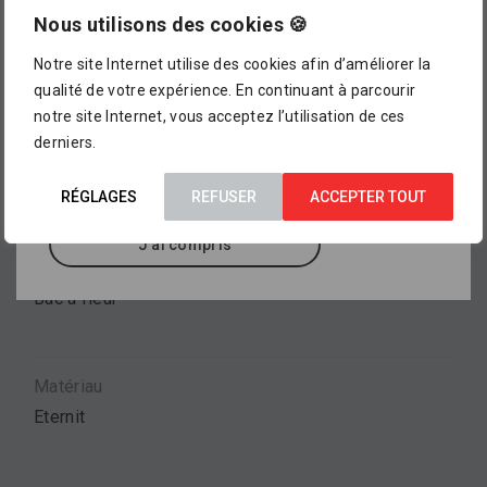
Bac à plantes en fibres-ciment Eternit, disponible en
magasin !
Nous utilisons des cookies 🍪
couleur nature, anthracite ou personnalisée, format
60 x 30 x 60 ou 60 x 60 x 60 cm.
Notre site Internet utilise des cookies afin d’améliorer la
L’assortiment proposé dans notre catalogue en
qualité de votre expérience. En continuant à parcourir
ligne ne représente pour le moment qu’
un petit
notre site Internet, vous acceptez l’utilisation de ces
aperçu de ce que vous pourrez trouver dans
derniers.
Marque
nos points de vente
, où sont exposés des
ETERNIT
milliers d’autres références.
RÉGLAGES
REFUSER
ACCEPTER TOUT
J'ai compris
Type de produit
Bac à fleur
Matériau
Eternit