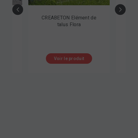
sec
CREABETON Elément de
Po
talus Flora
Cl
Voir le produit