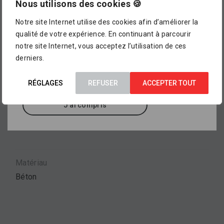
Marche d’escalier pleine en béton lavé, couleur gris
magasin !
Nous utilisons des cookies 🍪
Sarina, différents formats.
Notre site Internet utilise des cookies afin d’améliorer la
L’assortiment proposé dans notre catalogue en
qualité de votre expérience. En continuant à parcourir
ligne ne représente pour le moment qu’
un petit
notre site Internet, vous acceptez l’utilisation de ces
aperçu de ce que vous pourrez trouver dans
Marque
derniers.
nos points de vente
, où sont exposés des
CREABETON
milliers d’autres références.
RÉGLAGES
REFUSER
ACCEPTER TOUT
J'ai compris
Type de produit
Marche
Matériau
Béton