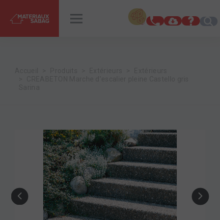
INSPIRATIONS
RENDEZ-VOUS
Accueil
Produits
Extérieurs
Extérieurs
CREABETON Marche d’escalier pleine Castello gris
Sarina