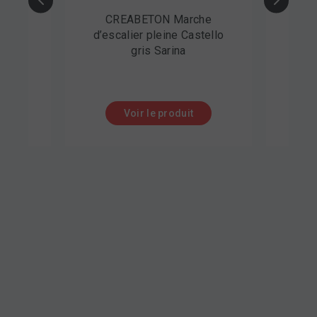
EABETON Marche
CREABETON Marche
alier pleine Castello
d’escalier en L Castello
gris Sarina
jaune Bressane
Voir le produit
Voir le produit