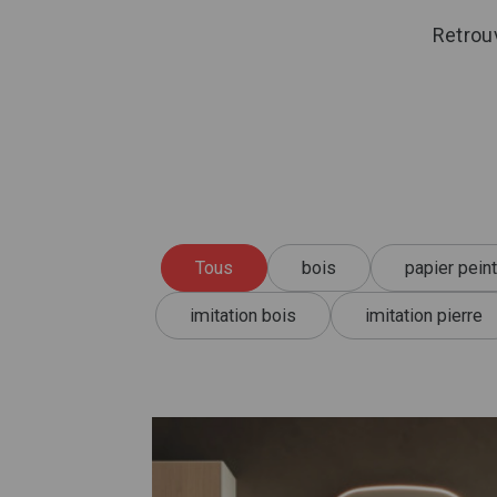
Retrouv
Tous
bois
papier peint
imitation bois
imitation pierre