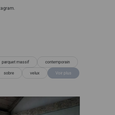
stagram.
parquet massif
contemporain
sobre
velux
Voir plus