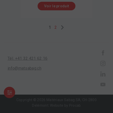
Voir le produit
Next
1
2
Tél. +41 32 421 62 16
info@matsabag.ch
Copyright © 2026 Matériaux Sabag SA, CH-2800
Delémont. Website by
Procab