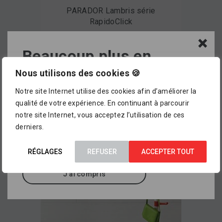
PARADOR Lambris série
RapidoClick
Beaucoup plus en
magasin !
Nous utilisons des cookies 🍪
Voir le produit
Notre site Internet utilise des cookies afin d’améliorer la
L’assortiment proposé dans notre catalogue en
qualité de votre expérience. En continuant à parcourir
ligne ne représente pour le moment qu’
un petit
notre site Internet, vous acceptez l’utilisation de ces
aperçu de ce que vous pourrez trouver dans
derniers.
nos points de vente
, où sont exposés des
milliers d’autres références.
RÉGLAGES
REFUSER
ACCEPTER TOUT
J'ai compris