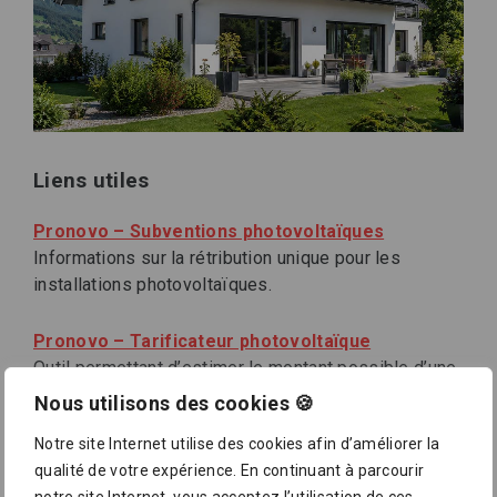
Liens utiles
Pronovo – Subventions photovoltaïques
Informations sur la rétribution unique pour les
installations photovoltaïques.
Pronovo – Tarificateur photovoltaïque
Outil permettant d’estimer le montant possible d’une
subvention photovoltaïque.
Nous utilisons des cookies 🍪
Notre site Internet utilise des cookies afin d’améliorer la
SuisseEnergie – Rétribution unique
qualité de votre expérience. En continuant à parcourir
photovoltaïque