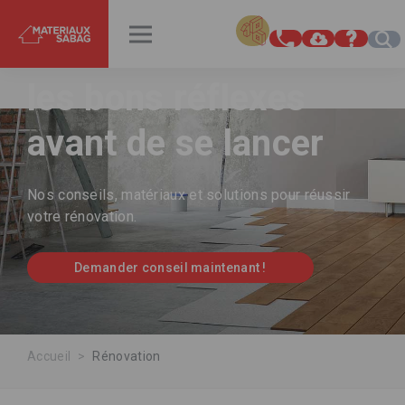
INSPIRATIONS
RENDEZ-VOUS
Rénover sa maison :
les bons réflexes
avant de se lancer
Nos conseils, matériaux et solutions pour réussir
votre rénovation.
Demander conseil maintenant !
Accueil
Rénovation