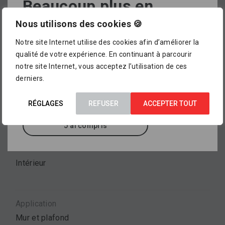
Beaucoup plus en
magasin !
Nous utilisons des cookies 🍪
Propriétés
Notre site Internet utilise des cookies afin d’améliorer la
L’assortiment proposé dans notre catalogue en
Spécialement adapté à la rénovation
qualité de votre expérience. En continuant à parcourir
ligne ne représente pour le moment qu’
un petit
notre site Internet, vous acceptez l’utilisation de ces
aperçu de ce que vous pourrez trouver dans
derniers.
nos points de vente
, où sont exposés des
Type de produit
milliers d’autres références.
RÉGLAGES
REFUSER
ACCEPTER TOUT
Enduit
J'ai compris
Utilisation
Intérieur
Application
Mur et plafond