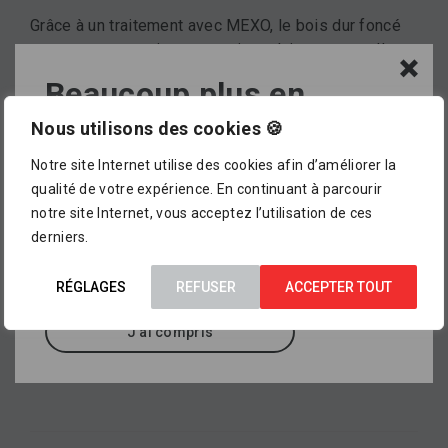
Grâce à un traitement avec MEXO, le bois dur foncé
retrouve, pour toujours, sa teinte claire et naturelle.
Beaucoup plus en
magasin !
Nous utilisons des cookies 🍪
Marque
LANIT
Notre site Internet utilise des cookies afin d’améliorer la
L’assortiment proposé dans notre catalogue en
qualité de votre expérience. En continuant à parcourir
ligne ne représente pour le moment qu’
un petit
notre site Internet, vous acceptez l’utilisation de ces
aperçu de ce que vous pourrez trouver dans
derniers.
Propriétés
nos points de vente
, où sont exposés des
Spécialement adapté à la rénovation
milliers d’autres références.
RÉGLAGES
REFUSER
ACCEPTER TOUT
J'ai compris
Type de produit
Autres