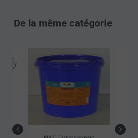
De la même catégorie
on à
RUCO Dispersion pour