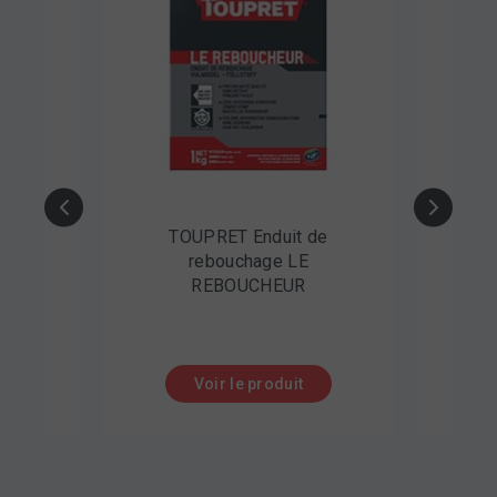
re
TOUPRET Enduit de
B
 Latex
rebouchage LE
Tosa
REBOUCHEUR
Voir le produit