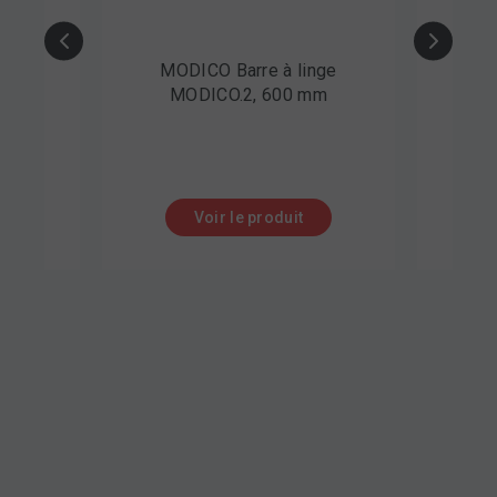
 de
MODICO Barre à linge
MO
MODICO.2, 600 mm
Voir le produit