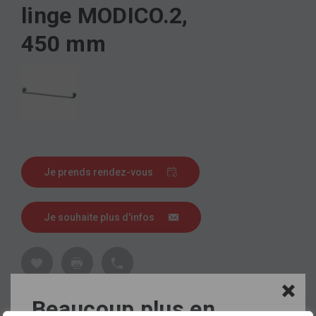
linge MODICO.2,
450 mm
Je prends rendez-vous
Je souhaite plus d'infos
Beaucoup plus en