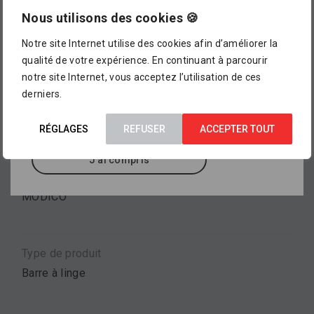
magasin !
Nous utilisons des cookies 🍪
Description et détails
Notre site Internet utilise des cookies afin d’améliorer la
L’assortiment proposé dans notre catalogue en
qualité de votre expérience. En continuant à parcourir
ligne ne représente pour le moment qu’
un petit
Description
notre site Internet, vous acceptez l’utilisation de ces
aperçu de ce que vous pourrez trouver dans
derniers.
nos points de vente
, où sont exposés des
Longueur 450 mm, pour percer ou coller, finition
milliers d’autres références.
chromé.
RÉGLAGES
REFUSER
ACCEPTER TOUT
J'ai compris
Marque
MODICO
Type de produit
Barre à linge