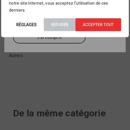
notre site Internet, vous acceptez l’utilisation de ces
aperçu de ce que vous pourrez trouver dans
derniers.
nos points de vente
, où sont exposés des
Marque
milliers d’autres références.
EMCO
RÉGLAGES
REFUSER
ACCEPTER TOUT
J'ai compris
Type de produit
Autres
De la même catégorie