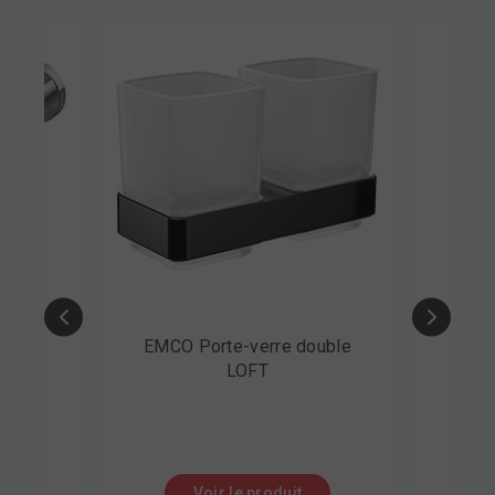
ette
EMCO Porte-verre double
EM
LOFT
Voir le produit