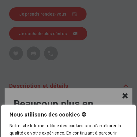
Je prends rendez-vous
Je souhaite plus d'infos
Description et détails
Beaucoup plus en
Description
magasin !
Nous utilisons des cookies 🍪
Corbeille de douche chromé, modèle d’angle,
Notre site Internet utilise des cookies afin d’améliorer la
L’assortiment proposé dans notre catalogue en
amovible.
qualité de votre expérience. En continuant à parcourir
ligne ne représente pour le moment qu’
un petit