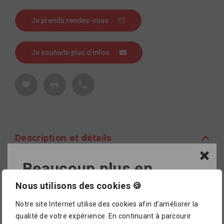
Je prends rendez-vous
Je souhaite plus d'infos
Description et détails
Beaucoup plus en
Description
magasin !
Nous utilisons des cookies 🍪
Pour coller ou percer, verre clair, support finition
Notre site Internet utilise des cookies afin d’améliorer la
chromé.
L’assortiment proposé dans notre catalogue en
qualité de votre expérience. En continuant à parcourir
ligne ne représente pour le moment qu’
un petit