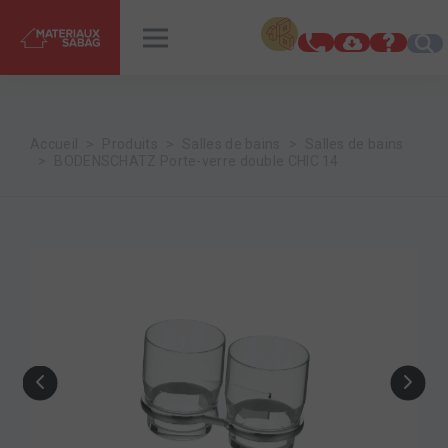
INSPIRATIONS
RENDEZ-VOUS
Accueil
Produits
Salles de bains
Salles de bains
BODENSCHATZ Porte-verre double CHIC 14