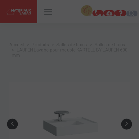
INSPIRATIONS
RENDEZ-VOUS
Accueil
Produits
Salles de bains
Salles de bains
LAUFEN Lavabo pour meuble KARTELL BY LAUFEN 600
mm