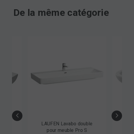
De la même catégorie
LAUFEN Lavabo double
DURAVIT Lavabo D-Co
pour meuble Pro S
Med