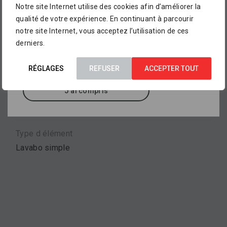
Lavabo pour meuble KARTELL BY LAUFEN,
Notre site Internet utilise des cookies afin d’améliorer la
L’assortiment proposé dans notre catalogue en
dimensions 600 x 460 mm, hauteur 120 mm,
qualité de votre expérience. En continuant à parcourir
ligne ne représente pour le moment qu’
un petit
disponible en diverses finitions et couleurs
notre site Internet, vous acceptez l’utilisation de ces
aperçu de ce que vous pourrez trouver dans
brillantes et mates.
derniers.
nos points de vente
, où sont exposés des
milliers d’autres références.
RÉGLAGES
REFUSER
ACCEPTER TOUT
Marque
J'ai compris
LAUFEN
Type d élément
Lavabo simple