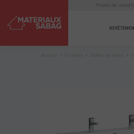
Points de vente
S
REVÊTEMEN
Accueil
Produits
Salles de bains
S