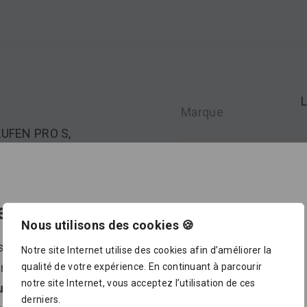
Marque
AUFEN PRO S,
 hauteur 460 mm,
Type d élément
ons.
eaucoup plus en magasin !
Nous utilisons des cookies 🍪
ssortiment proposé dans notre catalogue en ligne ne
Notre site Internet utilise des cookies afin d’améliorer la
présente pour le moment qu’
un petit aperçu de ce que
qualité de votre expérience. En continuant à parcourir
notre site Internet, vous acceptez l’utilisation de ces
us pourrez trouver dans nos points de vente
, où sont
tégorie
derniers.