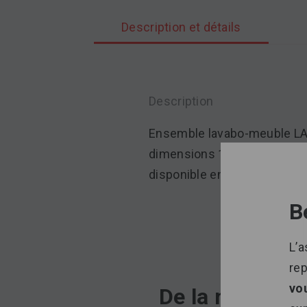
Description et détails
Description
Ensemble lavabo-meuble L
dimensions 1200 x 500 mm,
disponible en diverses finiti
B
L’a
re
vo
De la même ca