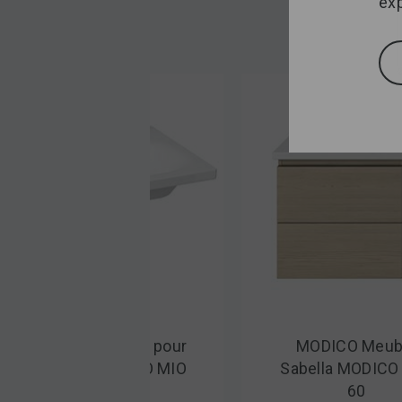
exp
MODICO Lavabo pour
MODICO Meub
meuble MODICO MIO
Sabella MODICO
550 mm
60