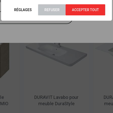
osés des milliers d’autres références.
RÉGLAGES
REFUSER
ACCEPTER TOUT
J'AI COMPRIS
le
DURAVIT Lavabo pour
DUR
 MIO
meuble DuraStyle
meu