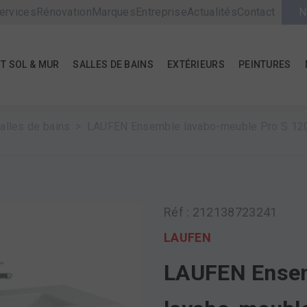
ervices
Rénovation
Marques
Entreprise
Actualités
Contact
N
T SOL & MUR
SALLES DE BAINS
EXTÉRIEURS
PEINTURES
alles de bains
LAUFEN Ensemble lavabo-meuble Pro S 1
Réf : 212138723241
LAUFEN
LAUFEN Ense