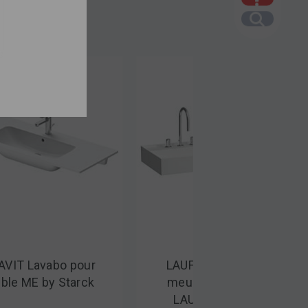
AVIT Lavabo pour
LAUFEN Lavabo pour
ble ME by Starck
meuble KARTELL BY
LAUFEN 1200 mm