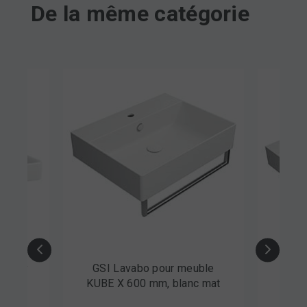
De la même catégorie
iberty
GSI Lavabo pour meuble
GSI
KUBE X 600 mm, blanc mat
KUB