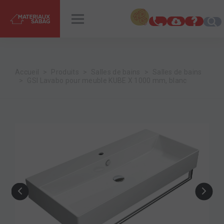
INSPIRATIONS
RENDEZ-VOUS
Accueil
Produits
Salles de bains
Salles de bains
GSI Lavabo pour meuble KUBE X 1000 mm, blanc