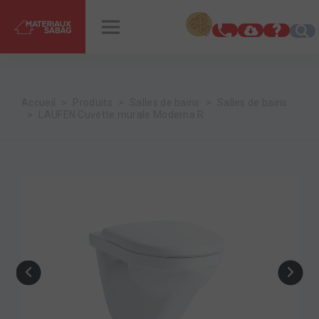
INSPIRATIONS
RENDEZ-VOUS
Accueil
Produits
Salles de bains
Salles de bains
LAUFEN Cuvette murale Moderna R