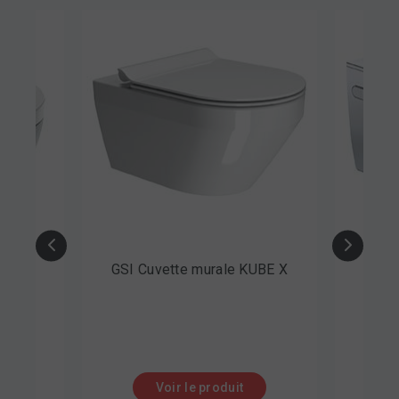
GSI Cuvette murale KUBE X
GEBERIT WCdouche m
AquaClean MERA Com
chromé
Voir le produit
Voir le produit