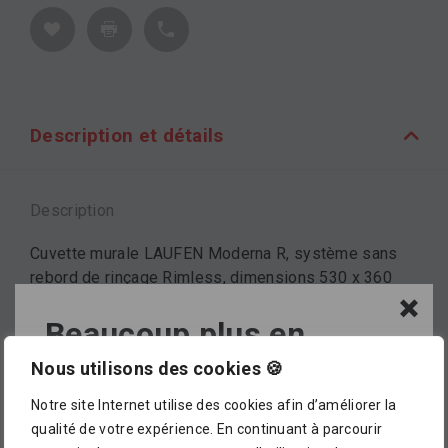
Description et détails
Description
Cuvette murale LAUFEN Moderna R, système sans
rebord de rinçage Rimless, dimensions 530 x 360
mm, hauteur 350 mm, plusieurs finitions disponibles..
Beaucoup plus en
magasin !
Nous utilisons des cookies 🍪
Marque
Notre site Internet utilise des cookies afin d’améliorer la
LAUFEN
L’assortiment proposé dans notre catalogue en
qualité de votre expérience. En continuant à parcourir
ligne ne représente pour le moment qu’
un petit