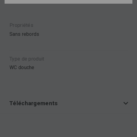
GEBERIT
Propriétés
Sans rebords
Type de produit
WC douche
Téléchargements