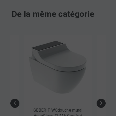
De la même catégorie
 sol
GEBERIT WCdouche mural
GEBE
AquaClean TUMA Comfort
Aqu