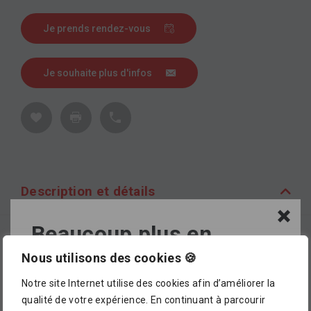
Je prends rendez-vous
Je souhaite plus d'infos
Description et détails
Beaucoup plus en
Description
magasin !
Nous utilisons des cookies 🍪
Dalle de jardin en béton lisse, grise, disponible en
Notre site Internet utilise des cookies afin d’améliorer la
plusieurs formats, épaisseur 4 cm, chanfreiné.
L’assortiment proposé dans notre catalogue en
qualité de votre expérience. En continuant à parcourir
ligne ne représente pour le moment qu’
un petit