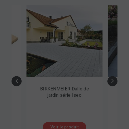
KENMEIER Dalle de
BIRKENMEIER Dalle de
jardin série Iseo
jardin lisse
Voir le produit
Voir le produit