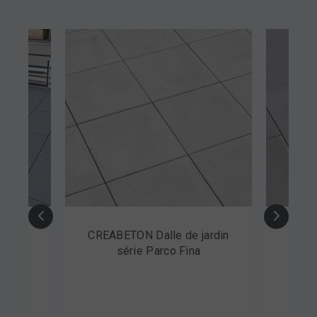
CREABETON Dalle de jardin
CREABETON D
série Parco Fina
série Par