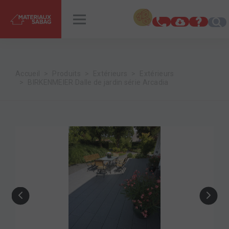
INSPIRATIONS
RENDEZ-VOUS
Accueil
Produits
Extérieurs
Extérieurs
BIRKENMEIER Dalle de jardin série Arcadia