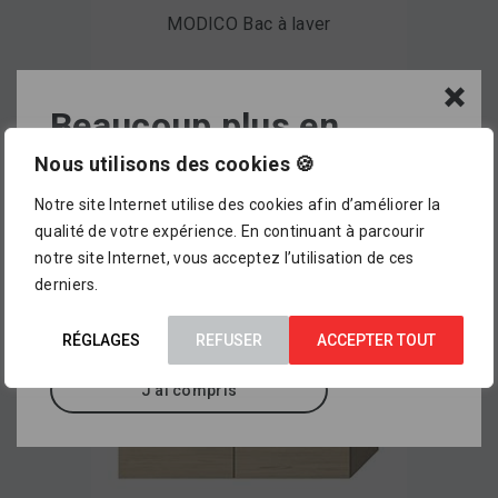
MODICO Bac à laver
Beaucoup plus en
magasin !
Nous utilisons des cookies 🍪
Voir le produit
Notre site Internet utilise des cookies afin d’améliorer la
L’assortiment proposé dans notre catalogue en
qualité de votre expérience. En continuant à parcourir
ligne ne représente pour le moment qu’
un petit
notre site Internet, vous acceptez l’utilisation de ces
aperçu de ce que vous pourrez trouver dans
derniers.
nos points de vente
, où sont exposés des
milliers d’autres références.
RÉGLAGES
REFUSER
ACCEPTER TOUT
J'ai compris