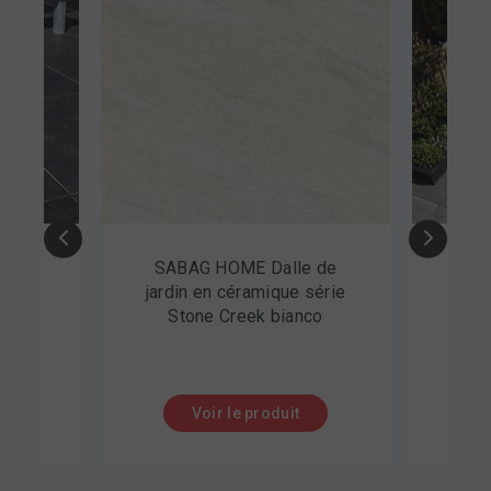
OME Dalle de
BIRKENMEIER Dalle de
céramique série
jardin en céramique et
Creek bianco
béton série GeoCeramica
Fumato Mezzo
 le produit
Voir le produit