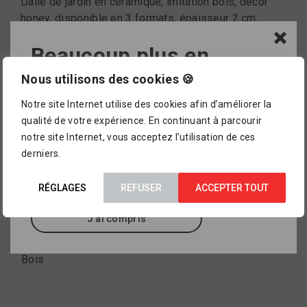
Dalle de jardin en céramique, imitation bois, décor
honey, disponible en 3 formats, épaisseur 2 cm,
rectifié, antidérapante.
Beaucoup plus en
magasin !
Nous utilisons des cookies 🍪
Marque
Notre site Internet utilise des cookies afin d’améliorer la
SABAG HOME
L’assortiment proposé dans notre catalogue en
qualité de votre expérience. En continuant à parcourir
ligne ne représente pour le moment qu’
un petit
notre site Internet, vous acceptez l’utilisation de ces
aperçu de ce que vous pourrez trouver dans
derniers.
nos points de vente
, où sont exposés des
Couleurs disponibles
milliers d’autres références.
Autres
RÉGLAGES
REFUSER
ACCEPTER TOUT
J'ai compris
Effet
Bois