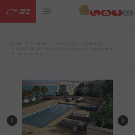
INSPIRATIONS
RENDEZ-VOUS
Accueil
Produits
Extérieurs
Extérieurs
SABAG HOME Dalle de jardin en céramique série
Artwood honey