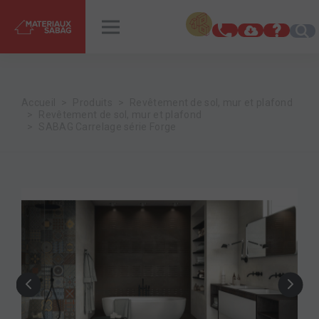
INSPIRATIONS
RENDEZ-VOUS
Accueil
Produits
Revêtement de sol, mur et plafond
Revêtement de sol, mur et plafond
SABAG Carrelage série Forge