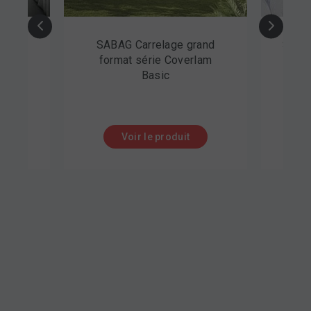
rrelage grand
SABAG Mosaïque de galets
érie Coverlam
naturels série PM
Basic
 le produit
Voir le produit