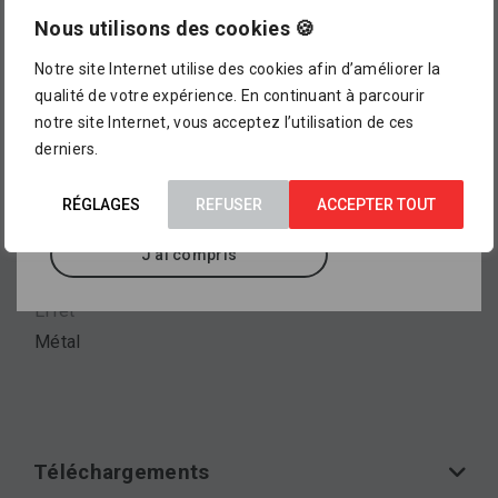
magasin !
Nous utilisons des cookies 🍪
Type de produit
Notre site Internet utilise des cookies afin d’améliorer la
L’assortiment proposé dans notre catalogue en
qualité de votre expérience. En continuant à parcourir
Standard
ligne ne représente pour le moment qu’
un petit
notre site Internet, vous acceptez l’utilisation de ces
aperçu de ce que vous pourrez trouver dans
derniers.
nos points de vente
, où sont exposés des
milliers d’autres références.
Couleurs disponibles
RÉGLAGES
REFUSER
ACCEPTER TOUT
Autres, Blanc, Gris, Noir
J'ai compris
Effet
Métal
Téléchargements