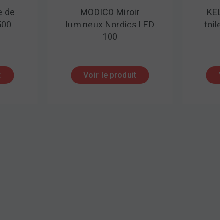
DICO Miroir
KELLER Armoire de
ux Nordics LED
toilette ILLUMINATO
100
1000
ir le produit
Voir le produit