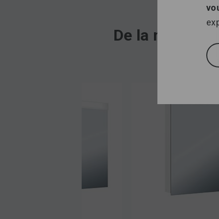
vo
exp
De la même ca