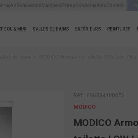
ervices
Rénovation
Marques
Entreprise
Actualités
Contact
N
T SOL & MUR
SALLES DE BAINS
EXTÉRIEURS
PEINTURES
alles de bains
MODICO Armoire de toilette LOW Line Plus
Réf : 690334100652
MODICO
MODICO Armoi