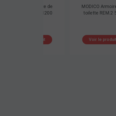
de
MODICO Armoire de
MO
00
toilette REM.2 500
lumine
Voir le produit
Vo