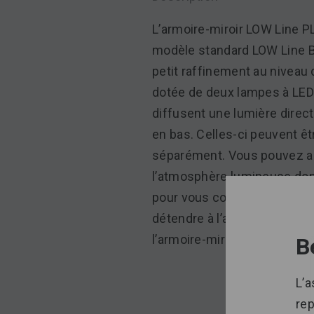
L’armoire-miroir LOW Line 
modèle standard LOW Line B
petit raffinement au niveau d
dotée de deux lampes à LED 
diffusent une lumière direct
en bas. Celles-ci peuvent êt
séparément. Vous pouvez ai
l’atmosphère lumineuse don
pour vous coiffer, vous maq
détendre à l’aide du clavier p
l’armoire-miroir.
B
L’a
re