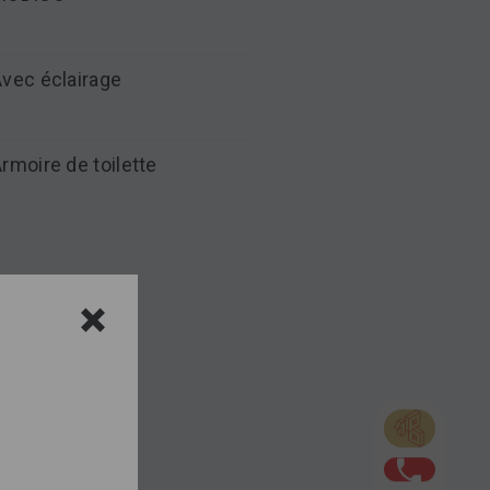
vec éclairage
rmoire de toilette