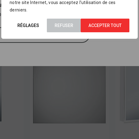
notre site Internet, vous acceptez l’utilisation de ces
us pourrez trouver dans nos points de vente
, où sont
derniers.
osés des milliers d’autres références.
tégorie
RÉGLAGES
REFUSER
ACCEPTER TOUT
J'AI COMPRIS