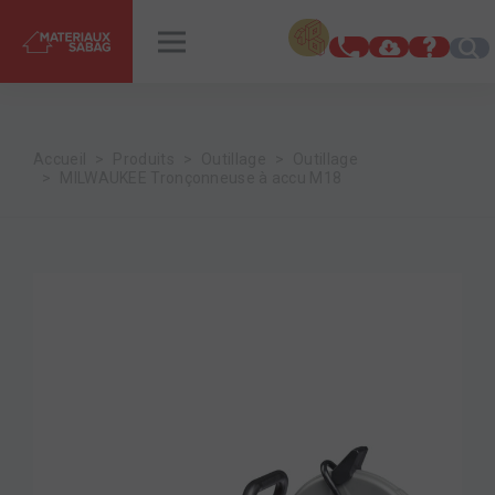
INSPIRATIONS
RENDEZ-VOUS
Accueil
Produits
Outillage
Outillage
MILWAUKEE Tronçonneuse à accu M18