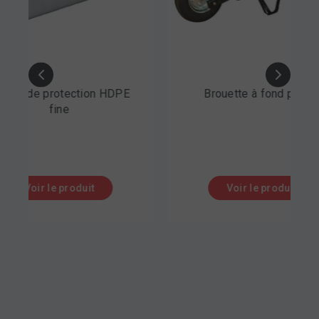
tion HDPE
Brouette à fond pointu
uit
Voir le produit