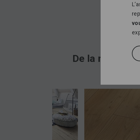
L’a
re
vo
exp
De la même ca