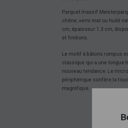
Parquet massif Meisterparqu
chêne, verni mat ou huilé na
cm, épaisseur 1.3 cm, dispo
et finitions.
Le motif à bâtons rompus e
classique qui a une longue hi
nouveau tendance. Le micro
périphérique confère la touc
magnifique.
B