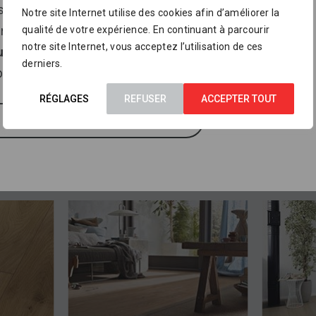
L
ssortiment proposé dans notre catalogue en ligne ne
Notre site Internet utilise des cookies afin d’améliorer la
Format
présente pour le moment qu’
un petit aperçu de ce que
qualité de votre expérience. En continuant à parcourir
notre site Internet, vous acceptez l’utilisation de ces
us pourrez trouver dans nos points de vente
, où sont
derniers.
osés des milliers d’autres références.
RÉGLAGES
REFUSER
ACCEPTER TOUT
J'AI COMPRIS
tégorie