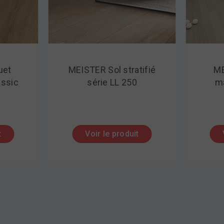
uet
MEISTER Sol stratifié
ME
assic
série LL 250
ma
t
Voir le produit