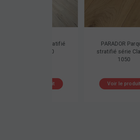
MEISTER Sol stratifié
PARADOR Parq
série LD 150
stratifié série Cl
1050
Voir le produit
Voir le produi