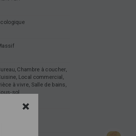
Ecologique
Massif
ureau, Chambre à coucher,
uisine, Local commercial,
ièce à vivre, Salle de bains,
Sous-sol
Chêne