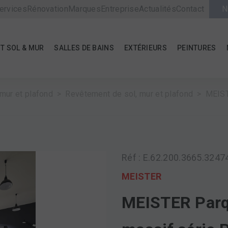
ervices
Rénovation
Marques
Entreprise
Actualités
Contact
N
T SOL & MUR
SALLES DE BAINS
EXTÉRIEURS
PEINTURES
mur et plafond
Revêtement de sol, mur et plafond
MEIST
Réf : E.62.200.3665.3247
MEISTER
MEISTER Parq