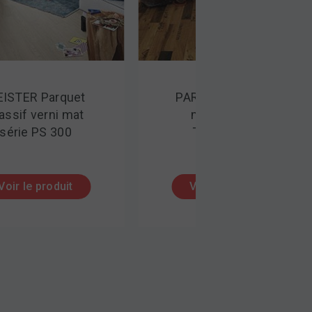
ISTER Parquet
PARADOR Parquet
ssif verni mat
massif série
série PS 300
Trendtime 8
Voir le produit
Voir le produit