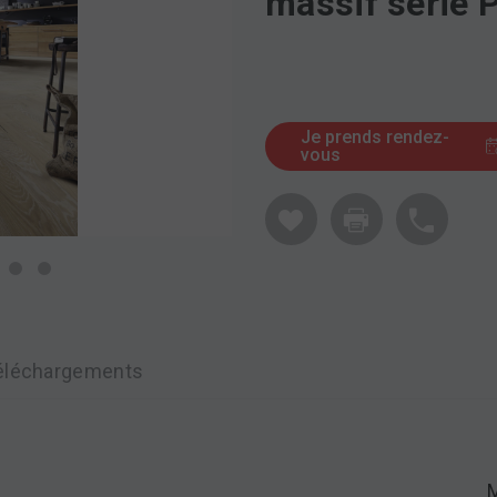
massif série 
Je prends rendez-
vous
éléchargements