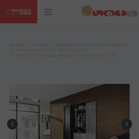
INSPIRATIONS
RENDEZ-VOUS
Accueil
Produits
Revêtement de sol, mur et plafond
Revêtement de sol, mur et plafond
MEISTER Panneaux décoratifs série Nova SP 300