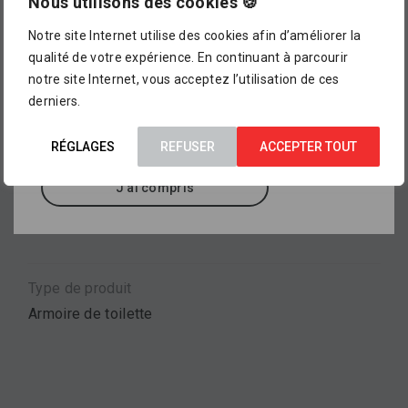
magasin !
Nous utilisons des cookies 🍪
dimensions 1000 x 715 x 125 mm, couleur blanc.
Notre site Internet utilise des cookies afin d’améliorer la
L’assortiment proposé dans notre catalogue en
qualité de votre expérience. En continuant à parcourir
ligne ne représente pour le moment qu’
un petit
notre site Internet, vous acceptez l’utilisation de ces
aperçu de ce que vous pourrez trouver dans
Marque
derniers.
nos points de vente
, où sont exposés des
KELLER
milliers d’autres références.
RÉGLAGES
REFUSER
ACCEPTER TOUT
Propriétés
J'ai compris
Avec éclairage
Type de produit
Armoire de toilette