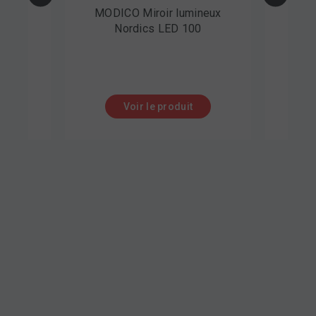
MODICO Miroir lumineux
MODICO Miroir lumine
Nordics LED 100
Nordics LED 130
Voir le produit
Voir le produit