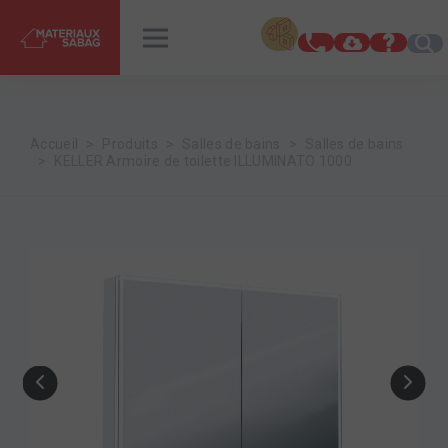
INSPIRATIONS
RENDEZ-VOUS
Accueil
Produits
Salles de bains
Salles de bains
KELLER Armoire de toilette ILLUMINATO 1000