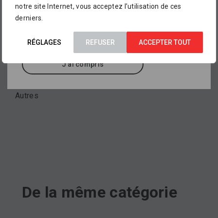
notre site Internet, vous acceptez l’utilisation de ces
aperçu de ce que vous pourrez trouver dans
derniers.
nos points de vente
, où sont exposés des
Propriétés
milliers d’autres références.
Ecologique, Filtrant
RÉGLAGES
REFUSER
ACCEPTER TOUT
J'ai compris
Format
Autres
De la même catégorie