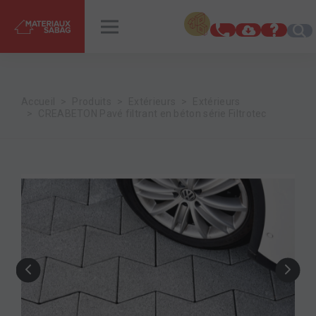
INSPIRATIONS
RENDEZ-VOUS
Accueil
Produits
Extérieurs
Extérieurs
CREABETON Pavé filtrant en béton série Filtrotec