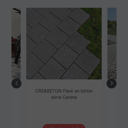
Pavé en béton
CREABETON Pavé
 Carena
écologique en béton série
Tegula gravier