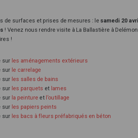
ls de surfaces et prises de mesures : le
samedi 20 avr
ps
! Venez nous rendre visite à La Ballastière à Delémon
ires !
e sur
les aménagements extérieurs
e sur
le carrelage
e sur
les salles de bains
e sur
les parquets
et
lames
e sur
la peinture
et
l’outillage
e sur
les papiers peints
e sur
les bacs à fleurs préfabriqués en béton