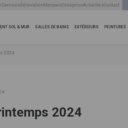
e
Services
Rénovation
Marques
Entreprise
Actualités
Contact
ENT SOL & MUR
SALLES DE BAINS
EXTÉRIEURS
PEINTURES
ps 2024
24
rintemps 2024