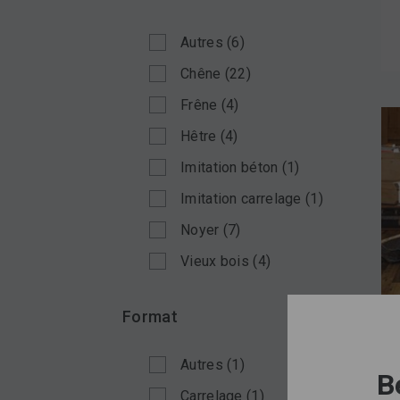
Autres
(6)
Chêne
(22)
Frêne
(4)
Hêtre
(4)
Imitation béton
(1)
Imitation carrelage
(1)
Noyer
(7)
Vieux bois
(4)
Format
Autres
(1)
B
Carrelage
(1)