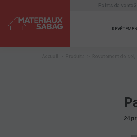
Points de vente
S
REVÊTEMEN
Accueil
Produits
Revêtement de sol, 
P
24 p