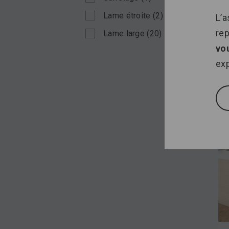
Lame étroite
(2)
L’a
re
Lame large
(20)
vo
exp