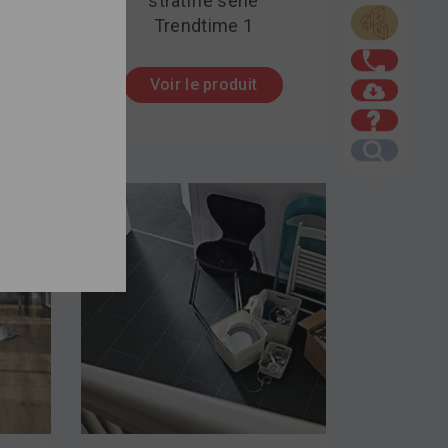
stratifié série
Trendtime 1
Voir le produit