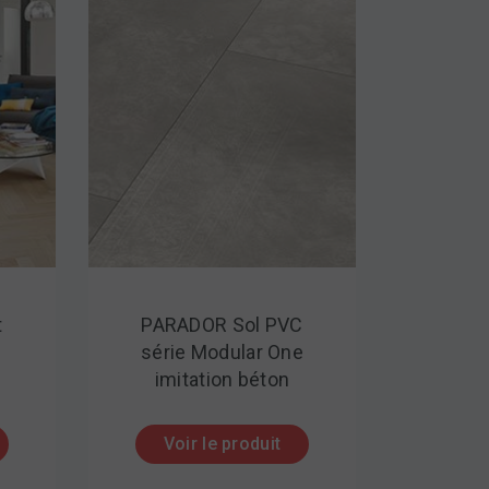
t
PARADOR Sol PVC
série Modular One
imitation béton
Voir le produit