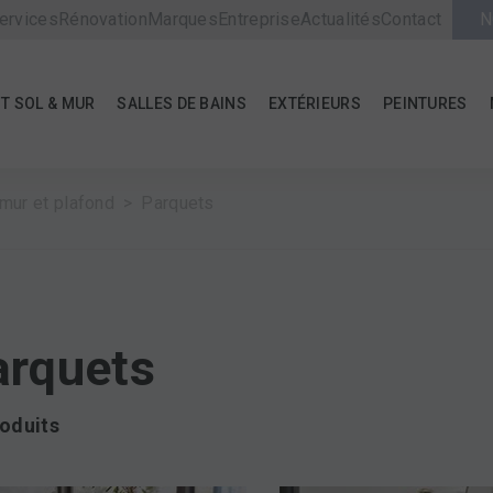
ervices
Rénovation
Marques
Entreprise
Actualités
Contact
N
T SOL & MUR
SALLES DE BAINS
EXTÉRIEURS
PEINTURES
mur et plafond
Parquets
arquets
roduits