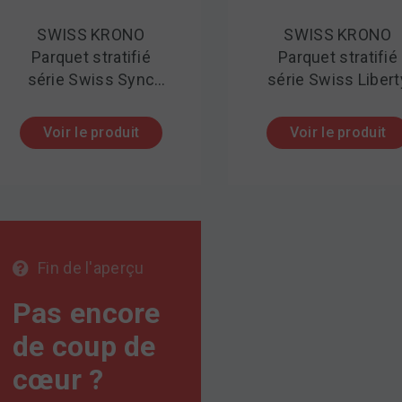
SWISS KRONO
SWISS KRONO
Parquet stratifié
Parquet stratifié
série Swiss Sync
série Swiss Libert
Chrome
Voir le produit
Voir le produit
Fin de l'aperçu
Pas encore
de coup de
cœur ?