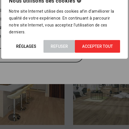
massif série
stratifié série
Nous utilisons des cookies 🍪
Trendtime 8
Classic 1050
ssortiment proposé dans notre catalogue en ligne ne
Notre site Internet utilise des cookies afin d’améliorer la
présente pour le moment qu’
un petit aperçu de ce que
qualité de votre expérience. En continuant à parcourir
Voir le produit
Voir le produit
notre site Internet, vous acceptez l’utilisation de ces
us pourrez trouver dans nos points de vente
, où sont
derniers.
osés des milliers d’autres références.
RÉGLAGES
REFUSER
ACCEPTER TOUT
J'AI COMPRIS