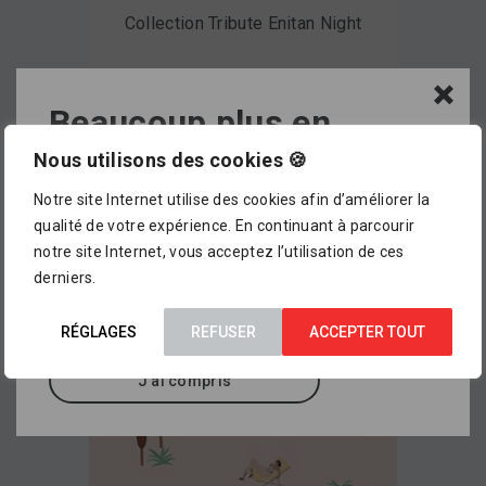
Collection Tribute Enitan Night
Beaucoup plus en
magasin !
Nous utilisons des cookies 🍪
Voir le produit
Notre site Internet utilise des cookies afin d’améliorer la
L’assortiment proposé dans notre catalogue en
qualité de votre expérience. En continuant à parcourir
ligne ne représente pour le moment qu’
un petit
notre site Internet, vous acceptez l’utilisation de ces
aperçu de ce que vous pourrez trouver dans
derniers.
nos points de vente
, où sont exposés des
milliers d’autres références.
RÉGLAGES
REFUSER
ACCEPTER TOUT
J'ai compris