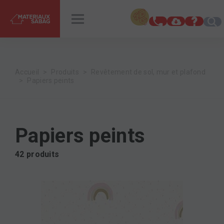
INSPIRATIONS
RENDEZ-VOUS
Accueil
Produits
Revêtement de sol, mur et plafond
Papiers peints
Papiers peints
42 produits