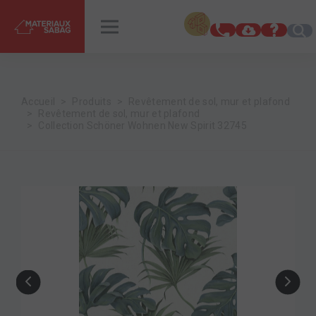
INSPIRATIONS
RENDEZ-VOUS
Accueil
Produits
Revêtement de sol, mur et plafond
Revêtement de sol, mur et plafond
Collection Schöner Wohnen New Spirit 32745