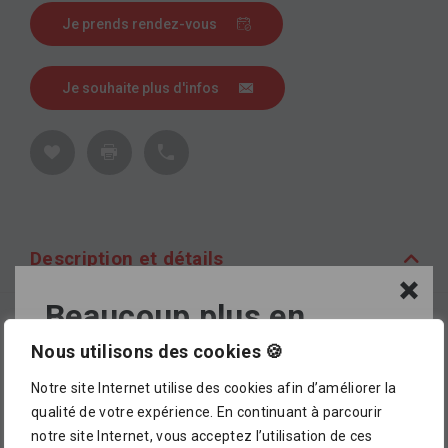
Je prends rendez-vous
Je souhaite plus d'infos
Description et détails
Beaucoup plus en
Description
magasin !
Nous utilisons des cookies 🍪
Taille du rouleau 53 x 1005 cm.
Notre site Internet utilise des cookies afin d’améliorer la
L’assortiment proposé dans notre catalogue en
qualité de votre expérience. En continuant à parcourir
ligne ne représente pour le moment qu’
un petit
notre site Internet, vous acceptez l’utilisation de ces
aperçu de ce que vous pourrez trouver dans