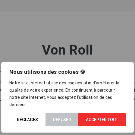
Von Roll
es plus précieux, il faut en prendre grand soin. Les prod
Nous utilisons des cookies 🍪
au et de gaz, ainsi que l’assainissement des eaux usées
Notre site Internet utilise des cookies afin d’améliorer la
La longue expérience, la connaissance des tendances du
qualité de votre expérience. En continuant à parcourir
notre site Internet, vous acceptez l’utilisation de ces
au développement continuel de nouveaux produits et pr
derniers.
RÉGLAGES
REFUSER
ACCEPTER TOUT