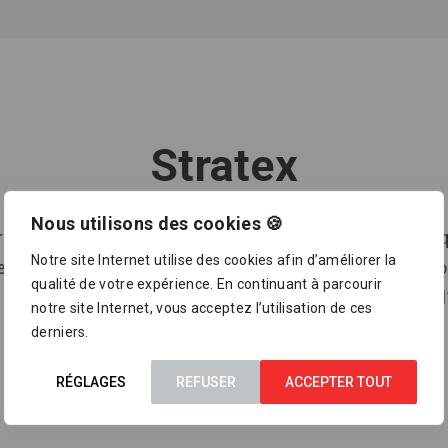
Stratex
Nous utilisons des cookies 🍪
ratex SA s’efforce de fournir des produits géosynthéti
Notre site Internet utilise des cookies afin d’améliorer la
c les exigences élevées du domaine de la construction
qualité de votre expérience. En continuant à parcourir
 besoins de tous ses clients, peu importe la nature ou l
notre site Internet, vous acceptez l’utilisation de ces
derniers.
RÉGLAGES
REFUSER
ACCEPTER TOUT