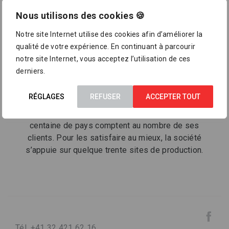
Nous utilisons des cookies 🍪
Fondé en Suisse voici plus de 200 ans, Georg
Notre site Internet utilise des cookies afin d’améliorer la
Fischer est l’un des principaux fournisseurs de
qualité de votre expérience. En continuant à parcourir
systèmes de tuyaux en plastique et métal. Il s’est
notre site Internet, vous acceptez l’utilisation de ces
spécialisé dans les solutions de systèmes et les
derniers.
composants de haute qualité pour le transport sûr de
l’eau, des produits chimiques et des gaz, ainsi que
RÉGLAGES
REFUSER
ACCEPTER TOUT
les services y afférents. Les organismes publics,
l’industrie et la technologie du bâtiment dans une
centaine de pays comptent au nombre de ses
clients. Pour les satisfaire au mieux, la société
s’appuie sur quelque trente sites de production.
Tél. +41 32 421 62 16