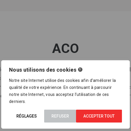
ACO
epuis près de 80 ans, pour son drainage professionnel
Nous utilisons des cookies 🍪
ontrôlée de l’eau et sa réutilisation. Il est passé maîtr
Notre site Internet utilise des cookies afin d’améliorer la
, de l’acier inoxydable, de la fonte et du plastique grâ
qualité de votre expérience. En continuant à parcourir
notre site Internet, vous acceptez l’utilisation de ces
ion, fruit de sa recherche et de son développement p
derniers.
RÉGLAGES
REFUSER
ACCEPTER TOUT